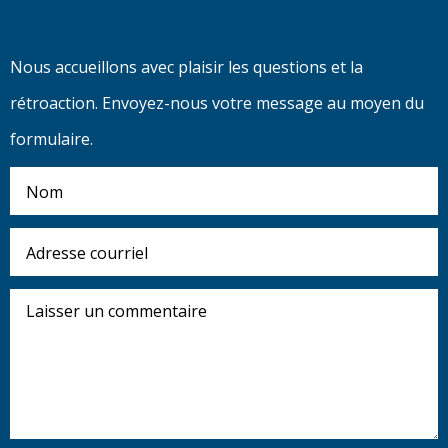
Nous accueillons avec plaisir les questions et la
rétroaction. Envoyez-nous votre message au moyen du
formulaire.
Nom
Adresse
courriel
Laisser
un
commentaire