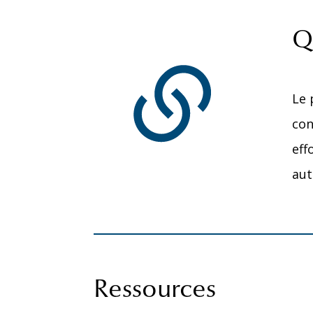
Qu
Le 
con
eff
aut
Ressources