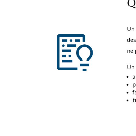
Q
Un 
des
ne 
Un 
a
p
f
t