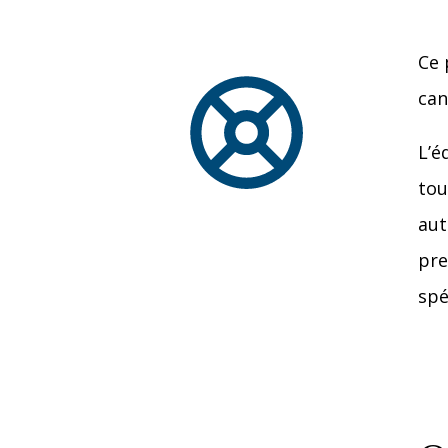
Ce 
can
L’é
tou
aut
pre
spé