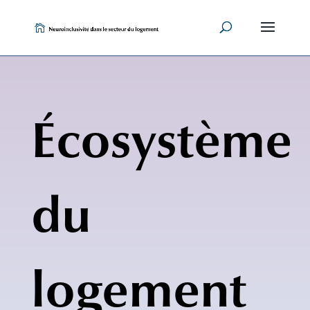
Skip
to
content
Écosystème
du
logement